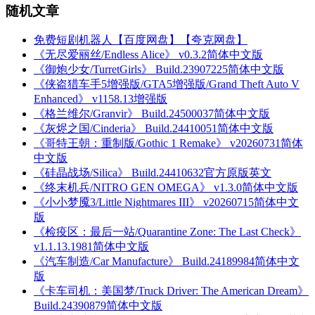
随机文章
免费短剧机器人【百度网盘】【夸克网盘】
《无尽爱丽丝/Endless Alice》 v0.3.2简体中文版
《御炮少女/TurretGirls》 Build.23907225简体中文版
《侠盗猎车手5增强版/GTA5增强版/Grand Theft Auto V
Enhanced》 v1158.13增强版
《格兰维尔/Granvir》 Build.24500037简体中文版
《灰烬之国/Cinderia》 Build.24410051简体中文版
《哥特王朝：重制版/Gothic 1 Remake》 v20260731简体
中文版
《硅晶战场/Silica》 Build.24410632官方原版英文
《终末机兵/NITRO GEN OMEGA》 v1.3.0简体中文版
《小小梦魇3/Little Nightmares III》 v20260715简体中文
版
《检疫区：最后一站/Quarantine Zone: The Last Check》
v1.1.13.1981简体中文版
《汽车制造/Car Manufacture》 Build.24189984简体中文
版
《卡车司机：美国梦/Truck Driver: The American Dream》
Build.24390879简体中文版