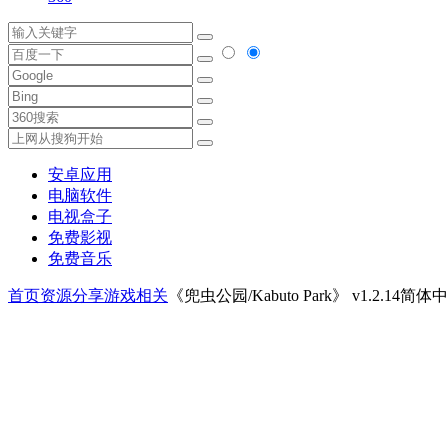
安卓应用
电脑软件
电视盒子
免费影视
免费音乐
首页
资源分享
游戏相关
《兜虫公园/Kabuto Park》 v1.2.14简