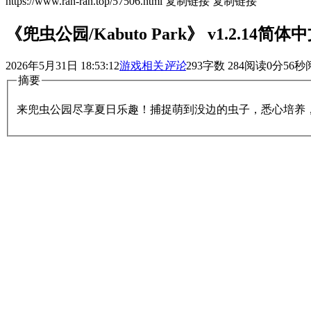
https://www.ran-ran.top/57506.html
复制链接
复制链接
《兜虫公园/Kabuto Park》 v1.2.14简体
2026年5月31日 18:53:12
游戏相关
评论
293
字数 284
阅读0分56秒
摘要
来兜虫公园尽享夏日乐趣！捕捉萌到没边的虫子，悉心培养