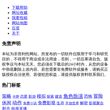
下载帮助
网址收藏
我要投稿
网站地图
百度
关于
免责声明
本站为非营利性网站。所发布的一切软件仅限用于学习和研究
目的，不得用于商业或非法用途，否则，一切后果请自负。版
权争议与本站无关。您必须在下载后的24小时内，从您的设备
中彻底删除上述内容。若您需要非免费软件或服务，请购买正
版授权合法使用。若侵犯您权益，请提供版权资料联系我们。
热门标签
角色扮演
冒险
策略
模拟
恐怖
建造
卡牌
恋爱
影游
探索
动作
休闲
免费影视
生存
解密
免费小说
影视聚合
开放世界
射击
电视直播