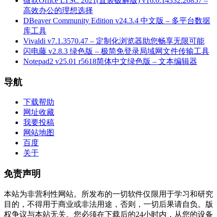
微软Office LTSC 2021(直装破解版) v16.0.14332.20857 –
高效办公的理想选择
DBeaver Community Edition v24.3.4 中文版 – 多平台数据
库工具
Vivaldi v7.1.3570.47 – 定制化浏览器助您畅享无限可能
闪电藤 v2.8.3 绿色版 – 极简免登录局域网文件传输工具
Notepad2 v25.01 r5618简体中文绿色版 – 文本编辑器
导航
下载帮助
网址收藏
我要投稿
网站地图
百度
关于
免责声明
本站为非营利性网站。所发布的一切软件仅限用于学习和研究
目的，不得用于商业或非法用途，否则，一切后果请自负。版
权争议与本站无关。您必须在下载后的24小时内，从您的设备