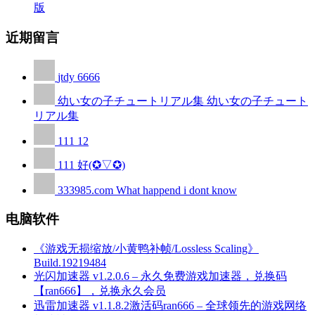
版
近期留言
jtdy
6666
幼い女の子チュートリアル集
幼い女の子チュート
リアル集
111
12
111
好(✪▽✪)
333985.com
What happend i dont know
电脑软件
《游戏无损缩放/小黄鸭补帧/Lossless Scaling》
Build.19219484
光闪加速器 v1.2.0.6 – 永久免费游戏加速器，兑换码
【ran666】，兑换永久会员
迅雷加速器 v1.1.8.2激活码ran666 – 全球领先的游戏网络