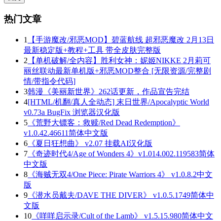
热门文章
1
【手游魔改/邪恶MOD】碧蓝航线 超邪恶魔改 2月13日
最新稳定版+教程+工具 带全皮肤完整版
2
【单机破解/全内容】胜利女神：妮姬NIKKE 2月莉可
丽丝联动最新单机版+邪恶MOD整合 [无限资源/完整剧
情/带指令代码]
3
韩漫《美丽新世界》262话更新，作品宣告完结
4
[HTML/机翻/真人全动态] 末日世界/Apocalyptic World
v0.73a BugFix 浏览器汉化版
5
《荒野大镖客：救赎/Red Dead Redemption》
v1.0.42.46611简体中文版
6
《夏日狂想曲》 v2.07 挂载AI汉化版
7
《奇迹时代4/Age of Wonders 4》v1.014.002.119583简体
中文版
8
《海贼无双4/One Piece: Pirate Warriors 4》 v1.0.8.2中文
版
9
《潜水员戴夫/DAVE THE DIVER》 v1.0.5.1749简体中
文版
10
《咩咩启示录/Cult of the Lamb》 v1.5.15.980简体中文