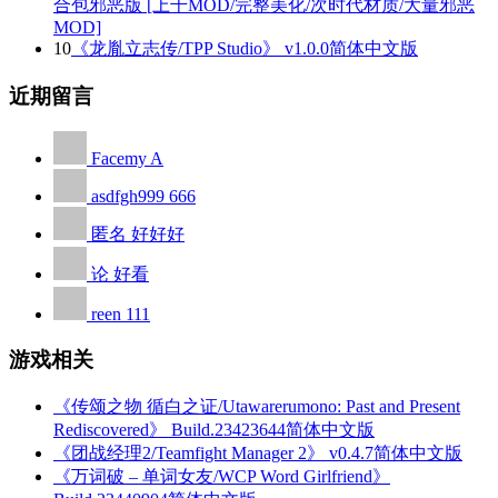
合包邪恶版 [上千MOD/完整美化/次时代材质/大量邪恶
MOD]
10
《龙胤立志传/TPP Studio》 v1.0.0简体中文版
近期留言
Facemy
A
asdfgh999
666
匿名
好好好
论
好看
reen
111
游戏相关
《传颂之物 循白之证/Utawarerumono: Past and Present
Rediscovered》 Build.23423644简体中文版
《团战经理2/Teamfight Manager 2》 v0.4.7简体中文版
《万词破 – 单词女友/WCP Word Girlfriend》