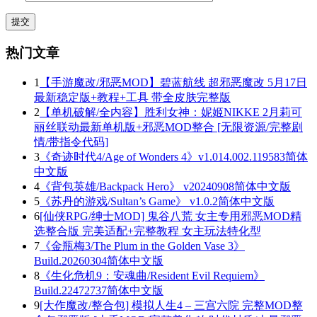
热门文章
1
【手游魔改/邪恶MOD】碧蓝航线 超邪恶魔改 5月17日
最新稳定版+教程+工具 带全皮肤完整版
2
【单机破解/全内容】胜利女神：妮姬NIKKE 2月莉可
丽丝联动最新单机版+邪恶MOD整合 [无限资源/完整剧
情/带指令代码]
3
《奇迹时代4/Age of Wonders 4》v1.014.002.119583简体
中文版
4
《背包英雄/Backpack Hero》 v20240908简体中文版
5
《苏丹的游戏/Sultan’s Game》 v1.0.2简体中文版
6
[仙侠RPG/绅士MOD] 鬼谷八荒 女主专用邪恶MOD精
选整合版 完美适配+完整教程 女主玩法特化型
7
《金瓶梅3/The Plum in the Golden Vase 3》
Build.20260304简体中文版
8
《生化危机9：安魂曲/Resident Evil Requiem》
Build.22472737简体中文版
9
[大作魔改/整合包] 模拟人生4 – 三宫六院 完整MOD整