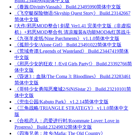
Build.23440904简体中文版
《眷族/DivinityVassals》 Build.23495990简体中文版
《飞空艇探险物语/Skyship Quest Story》 Build.23142667
简体中文版
[大作/邪恶MOD整合] 剑星 Ver1.41 完美中文版（非虚拟
机）+邪恶MOD整合包 清凉服装&功能MOD&红莲战斗
《九张羊皮纸/Nine Parchments》 v1.1.0简体中文版
《孤胆少女/Alone Girl》 Build.23491022简体中文版
《荒域奇谭/Legends of Wasteland》 Build.23447419简体
中文版
《邪恶少女的狂欢！/Evil Girls Party!》 Build.23392766简
体中文版
《昏迷3：血脉/The Coma 3: Bloodlines》 Build.23283461
简体中文版
《哥特少女勇闯恶魔城2/SiNiSistar 2》 Build.23210101简
体中文版
《兜虫公园/Kabuto Park》 v1.2.14简体中文版
《三角战略/TRIANGLE STRATEGY》 v1.1.0简体中文
版
《合租恋人：恋爱进行时/Roommate Lover: Love in
Progress》 Build.23249832简体中文版
《四海兄弟：故乡/Mafia: The Old Country》