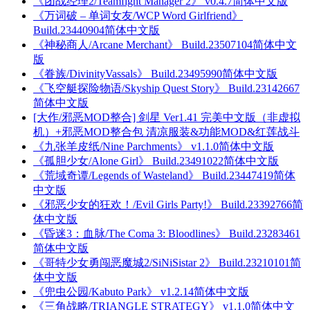
《团战经理2/Teamfight Manager 2》 v0.4.7简体中文版
《万词破 – 单词女友/WCP Word Girlfriend》
Build.23440904简体中文版
《神秘商人/Arcane Merchant》 Build.23507104简体中文
版
《眷族/DivinityVassals》 Build.23495990简体中文版
《飞空艇探险物语/Skyship Quest Story》 Build.23142667
简体中文版
[大作/邪恶MOD整合] 剑星 Ver1.41 完美中文版（非虚拟
机）+邪恶MOD整合包 清凉服装&功能MOD&红莲战斗
《九张羊皮纸/Nine Parchments》 v1.1.0简体中文版
《孤胆少女/Alone Girl》 Build.23491022简体中文版
《荒域奇谭/Legends of Wasteland》 Build.23447419简体
中文版
《邪恶少女的狂欢！/Evil Girls Party!》 Build.23392766简
体中文版
《昏迷3：血脉/The Coma 3: Bloodlines》 Build.23283461
简体中文版
《哥特少女勇闯恶魔城2/SiNiSistar 2》 Build.23210101简
体中文版
《兜虫公园/Kabuto Park》 v1.2.14简体中文版
《三角战略/TRIANGLE STRATEGY》 v1.1.0简体中文