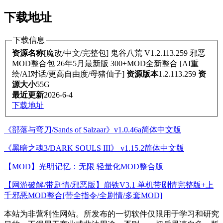
下载地址
下载信息
资源名称
[魔改/中文/完整包] 鬼谷八荒 V1.2.113.259 邪恶
MOD整合包 26年5月最新版 300+MOD全新整合 [AI重
绘/AI对话/更高自由度/母猪仙子]
资源版本
1.2.113.259
资
源大小
55G
最近更新
2026-6-4
下载地址
《部落与弯刀/Sands of Salzaar》v1.0.46a简体中文版
《黑暗之魂3/DARK SOULS III》 v1.15.2简体中文版
【MOD】光明记忆：无限 轻量化MOD整合版
【网游破解/带剧情/邪恶版】崩铁V3.1 单机带剧情完整版+上
千邪恶MOD整合[带全指令/全剧情/多套MOD]
本站为非营利性网站。所发布的一切软件仅限用于学习和研究