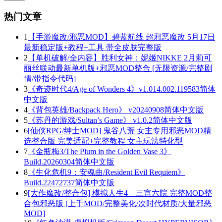
热门文章
1
【手游魔改/邪恶MOD】碧蓝航线 超邪恶魔改 5月17日
最新稳定版+教程+工具 带全皮肤完整版
2
【单机破解/全内容】胜利女神：妮姬NIKKE 2月莉可
丽丝联动最新单机版+邪恶MOD整合 [无限资源/完整剧
情/带指令代码]
3
《奇迹时代4/Age of Wonders 4》v1.014.002.119583简体
中文版
4
《背包英雄/Backpack Hero》 v20240908简体中文版
5
《苏丹的游戏/Sultan’s Game》 v1.0.2简体中文版
6
[仙侠RPG/绅士MOD] 鬼谷八荒 女主专用邪恶MOD精
选整合版 完美适配+完整教程 女主玩法特化型
7
《金瓶梅3/The Plum in the Golden Vase 3》
Build.20260304简体中文版
8
《生化危机9：安魂曲/Resident Evil Requiem》
Build.22472737简体中文版
9
[大作魔改/整合包] 模拟人生4 – 三宫六院 完整MOD整
合包邪恶版 [上千MOD/完整美化/次时代材质/大量邪恶
MOD]