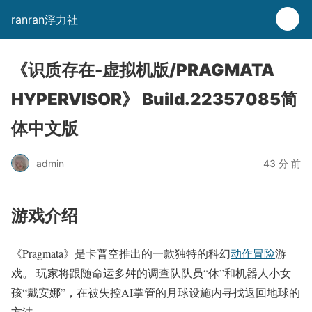
ranran浮力社
《识质存在-虚拟机版/PRAGMATA
HYPERVISOR》 Build.22357085简
体中文版
admin
43 分 前
游戏介绍
《Pragmata》是卡普空推出的一款独特的科幻
动作
冒险
游
戏。 玩家将跟随命运多舛的调查队队员“休”和机器人小女
孩“戴安娜”，在被失控AI掌管的月球设施内寻找返回地球的
方法。