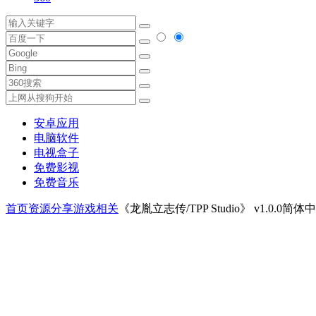
安卓应用
电脑软件
电视盒子
免费影视
免费音乐
首页
资源分享
游戏相关
《龙胤立志传/TPP Studio》 v1.0.0简