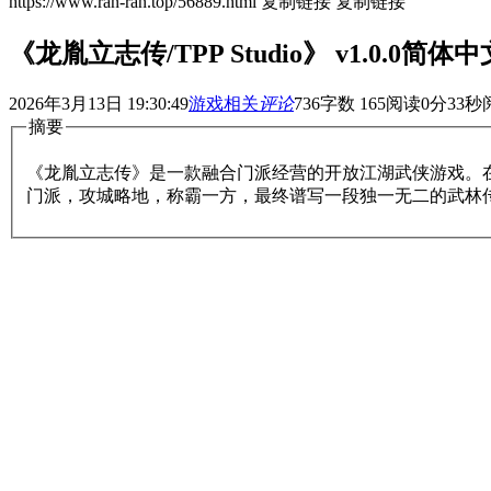
https://www.ran-ran.top/56889.html
复制链接
复制链接
《龙胤立志传/TPP Studio》 v1.0.0简体
2026年3月13日 19:30:49
游戏相关
评论
736
字数 165
阅读0分33秒
摘要
《龙胤立志传》是一款融合门派经营的开放江湖武侠游戏。
门派，攻城略地，称霸一方，最终谱写一段独一无二的武林