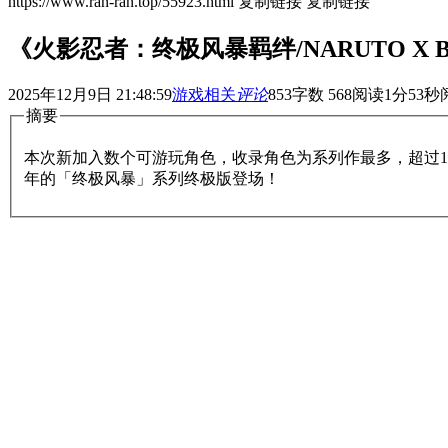
https://www.ran-ran.top/55923.html
复制链接
复制链接
《火影忍者：终极风暴羁绊/NARUTO X BORUT
2025年12月9日 21:48:59
游戏相关
评论
853
字数 568
阅读1分53秒
摘要
本次新加入数个可游玩角色，收录角色为系列作最多，超过1
年的「终极风暴」系列终极版登场！