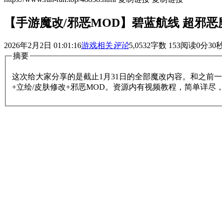
【手游魔改/邪恶MOD】碧蓝航线 超邪恶魔
2026年2月2日 01:01:16
游戏相关
评论
5,053
2
字数 153
阅读0分30
摘要
这次给大家分享的是截止1月31日的全部魔改内容。和之前
+立绘/皮肤修改+邪恶MOD。资源内有视频教程，简单详