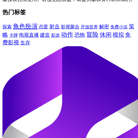
热门标签
角色扮演
策
射击
影视聚合
解密
探索
恋爱
开放世界
免费小说
动作
冒险
休闲
略
模拟
免
电视直播
恐怖
建造
影游
卡牌
费影视
生存