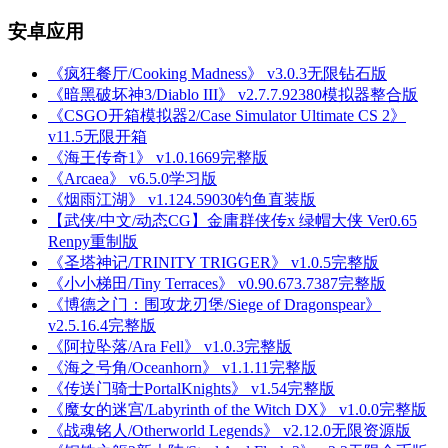
安卓应用
《疯狂餐厅/Cooking Madness》 v3.0.3无限钻石版
《暗黑破坏神3/Diablo III》 v2.7.7.92380模拟器整合版
《CSGO开箱模拟器2/Case Simulator Ultimate CS 2》
v11.5无限开箱
《海王传奇1》 v1.0.1669完整版
《Arcaea》 v6.5.0学习版
《烟雨江湖》 v1.124.59030钓鱼直装版
【武侠/中文/动态CG】金庸群侠传x 绿帽大侠 Ver0.65
Renpy重制版
《圣塔神记/TRINITY TRIGGER》 v1.0.5完整版
《小小梯田/Tiny Terraces》 v0.90.673.7387完整版
《博德之门：围攻龙刃堡/Siege of Dragonspear》
v2.5.16.4完整版
《阿拉坠落/Ara Fell》 v1.0.3完整版
《海之号角/Oceanhorn》 v1.1.11完整版
《传送门骑士PortalKnights》 v1.54完整版
《魔女的迷宫/Labyrinth of the Witch DX》 v1.0.0完整版
《战魂铭人/Otherworld Legends》 v2.12.0无限资源版