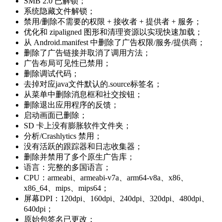
SMB 2.0 已解锁；
系统隐藏文件解锁；
禁用/删除不需要的权限 + 接收者 + 提供者 + 服务；
优化和 zipaligned 图形和清理资源以实现快速加载；
从 Android.manifest 中删除了广告权限/服务/提供商；
删除了广告链接并取消了调用方法；
广告布局可见性已禁用；
删除调试代码；
去掉对应java文件默认的.source标签名；
从菜单中删除消息框和社交按钮；
删除退出应用程序的反馈；
启动画面已删除；
SD 卡上没有膨胀软件文件夹；
分析/Crashlytics 禁用；
没有活跃的跟踪器和日志收集器；
删除并禁用了多个原生广告库；
语言：完整的多国语言；
CPU：armeabi、armeabi-v7a、arm64-v8a、x86、
x86_64、mips、mips64；
屏幕DPI：120dpi、160dpi、240dpi、320dpi、480dpi、
640dpi；
原始包签名已更改；