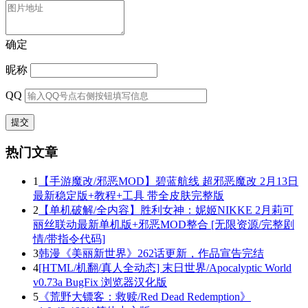
确定
昵称
QQ
热门文章
1
【手游魔改/邪恶MOD】碧蓝航线 超邪恶魔改 2月13日
最新稳定版+教程+工具 带全皮肤完整版
2
【单机破解/全内容】胜利女神：妮姬NIKKE 2月莉可
丽丝联动最新单机版+邪恶MOD整合 [无限资源/完整剧
情/带指令代码]
3
韩漫《美丽新世界》262话更新，作品宣告完结
4
[HTML/机翻/真人全动态] 末日世界/Apocalyptic World
v0.73a BugFix 浏览器汉化版
5
《荒野大镖客：救赎/Red Dead Redemption》