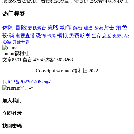
版授权合法使用。若侵犯您权益，请提供版权资料联系我们。
热门标签
冒险
动作
角色
休闲
策略
射击
解密
建造
影视聚合
探索
扮演
模拟
免费影视
恐怖
电视直播
生存
卡牌
恋爱
免费小说
影游
开放世界
ranran福利社
文章
8591
留言
4704
访客
15628263
Copyright © ranran福利社.2022
闽ICP备2022014062号-1
加入我们
立即登录
找回密码