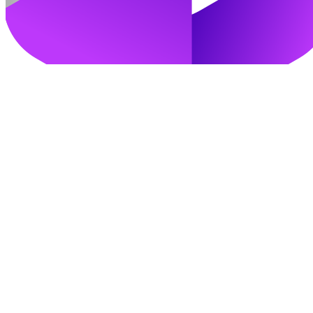
加入我们
立即登录
找回密码
注册登录即视为同意以上条款
ranran浮力社™