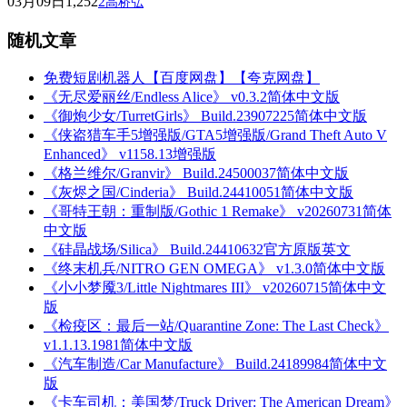
03月09日
1,252
2
高桥弘
随机文章
免费短剧机器人【百度网盘】【夸克网盘】
《无尽爱丽丝/Endless Alice》 v0.3.2简体中文版
《御炮少女/TurretGirls》 Build.23907225简体中文版
《侠盗猎车手5增强版/GTA5增强版/Grand Theft Auto V
Enhanced》 v1158.13增强版
《格兰维尔/Granvir》 Build.24500037简体中文版
《灰烬之国/Cinderia》 Build.24410051简体中文版
《哥特王朝：重制版/Gothic 1 Remake》 v20260731简体
中文版
《硅晶战场/Silica》 Build.24410632官方原版英文
《终末机兵/NITRO GEN OMEGA》 v1.3.0简体中文版
《小小梦魇3/Little Nightmares III》 v20260715简体中文
版
《检疫区：最后一站/Quarantine Zone: The Last Check》
v1.1.13.1981简体中文版
《汽车制造/Car Manufacture》 Build.24189984简体中文
版
《卡车司机：美国梦/Truck Driver: The American Dream》