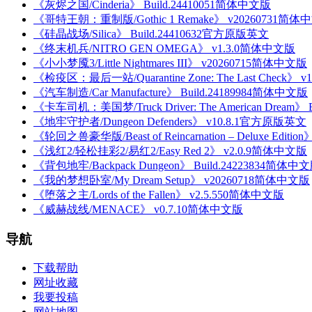
《灰烬之国/Cinderia》 Build.24410051简体中文版
《哥特王朝：重制版/Gothic 1 Remake》 v20260731简体
《硅晶战场/Silica》 Build.24410632官方原版英文
《终末机兵/NITRO GEN OMEGA》 v1.3.0简体中文版
《小小梦魇3/Little Nightmares III》 v20260715简体中文版
《检疫区：最后一站/Quarantine Zone: The Last Check》 
《汽车制造/Car Manufacture》 Build.24189984简体中文版
《卡车司机：美国梦/Truck Driver: The American Dream》
《地牢守护者/Dungeon Defenders》 v10.8.1官方原版英文
《轮回之兽豪华版/Beast of Reincarnation – Deluxe Editi
《浅红2/轻松挂彩2/易红2/Easy Red 2》 v2.0.9简体中文版
《背包地牢/Backpack Dungeon》 Build.24223834简体中
《我的梦想卧室/My Dream Setup》 v20260718简体中文版
《堕落之主/Lords of the Fallen》 v2.5.550简体中文版
《威赫战线/MENACE》 v0.7.10简体中文版
导航
下载帮助
网址收藏
我要投稿
网站地图