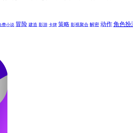
冒险
动作
角色扮
策略
建造
解密
免费小说
影游
卡牌
影视聚合