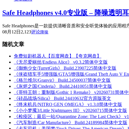
Safe Headphones v4.0专业版 – 
Safe Headphones是一款提供清晰音质和安全听觉体
08月12日
2,123
评论
降噪
随机文章
免费短剧机器人【百度网盘】【夸克网盘】
《无尽爱丽丝/Endless Alice》 v0.3.2简体中文版
《御炮少女/TurretGirls》 Build.23907225简体中文版
《侠盗猎车手5增强版/GTA5增强版/Grand Theft Auto V Enh
《格兰维尔/Granvir》 Build.24500037简体中文版
《灰烬之国/Cinderia》 Build.24410051简体中文版
《哥特王朝：重制版/Gothic 1 Remake》 v20260731简体
《硅晶战场/Silica》 Build.24410632官方原版英文
《终末机兵/NITRO GEN OMEGA》 v1.3.0简体中文版
《小小梦魇3/Little Nightmares III》 v20260715简体中文版
《检疫区：最后一站/Quarantine Zone: The Last Check》 
《汽车制造/Car Manufacture》 Build.24189984简体中文版
《卡车司机：美国梦/Truck Driver: The American Dream》