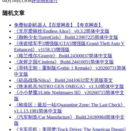
04月16日
1,658
评论
销售技巧
随机文章
免费短剧机器人【百度网盘】【夸克网盘】
《无尽爱丽丝/Endless Alice》 v0.3.2简体中文版
《御炮少女/TurretGirls》 Build.23907225简体中文版
《侠盗猎车手5增强版/GTA5增强版/Grand Theft Auto V
Enhanced》 v1158.13增强版
《格兰维尔/Granvir》 Build.24500037简体中文版
《灰烬之国/Cinderia》 Build.24410051简体中文版
《哥特王朝：重制版/Gothic 1 Remake》 v20260731简体
中文版
《硅晶战场/Silica》 Build.24410632官方原版英文
《终末机兵/NITRO GEN OMEGA》 v1.3.0简体中文版
《小小梦魇3/Little Nightmares III》 v20260715简体中文
版
《检疫区：最后一站/Quarantine Zone: The Last Check》
v1.1.13.1981简体中文版
《汽车制造/Car Manufacture》 Build.24189984简体中文
版
《卡车司机：美国梦/Truck Driver: The American Dream》