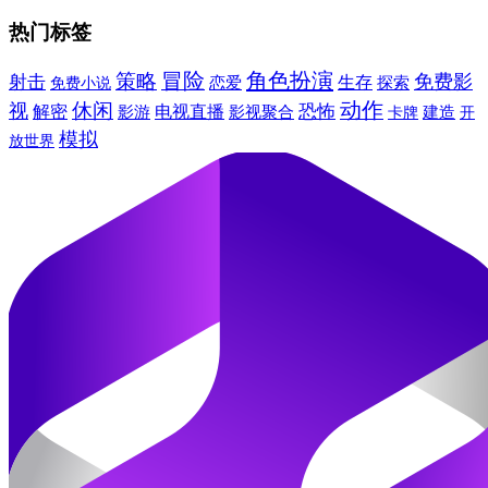
热门标签
冒险
角色扮演
策略
免费影
射击
生存
免费小说
恋爱
探索
动作
休闲
视
恐怖
解密
电视直播
建造
影游
影视聚合
卡牌
开
模拟
放世界