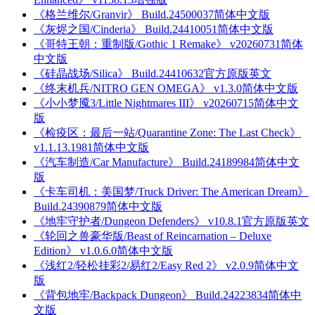
《格兰维尔/Granvir》 Build.24500037简体中文版
《灰烬之国/Cinderia》 Build.24410051简体中文版
《哥特王朝：重制版/Gothic 1 Remake》 v20260731简体
中文版
《硅晶战场/Silica》 Build.24410632官方原版英文
《终末机兵/NITRO GEN OMEGA》 v1.3.0简体中文版
《小小梦魇3/Little Nightmares III》 v20260715简体中文
版
《检疫区：最后一站/Quarantine Zone: The Last Check》
v1.1.13.1981简体中文版
《汽车制造/Car Manufacture》 Build.24189984简体中文
版
《卡车司机：美国梦/Truck Driver: The American Dream》
Build.24390879简体中文版
《地牢守护者/Dungeon Defenders》 v10.8.1官方原版英文
《轮回之兽豪华版/Beast of Reincarnation – Deluxe
Edition》 v1.0.6.0简体中文版
《浅红2/轻松挂彩2/易红2/Easy Red 2》 v2.0.9简体中文
版
《背包地牢/Backpack Dungeon》 Build.24223834简体中
文版