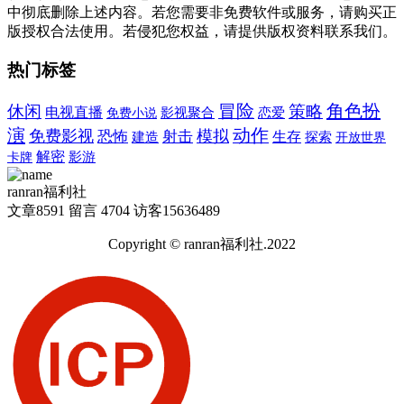
中彻底删除上述内容。若您需要非免费软件或服务，请购买正
版授权合法使用。若侵犯您权益，请提供版权资料联系我们。
热门标签
冒险
角色扮
休闲
策略
电视直播
免费小说
影视聚合
恋爱
演
动作
免费影视
模拟
恐怖
射击
建造
生存
探索
开放世界
解密
卡牌
影游
ranran福利社
文章
8591
留言
4704
访客
15636489
Copyright © ranran福利社.2022