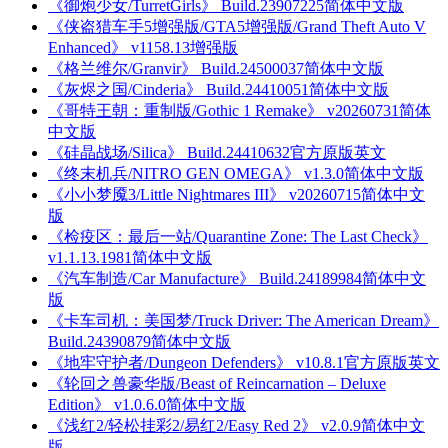
《御炮少女/TurretGirls》 Build.23907225简体中文版
《侠盗猎车手5增强版/GTA5增强版/Grand Theft Auto V
Enhanced》 v1158.13增强版
《格兰维尔/Granvir》 Build.24500037简体中文版
《灰烬之国/Cinderia》 Build.24410051简体中文版
《哥特王朝：重制版/Gothic 1 Remake》 v20260731简体
中文版
《硅晶战场/Silica》 Build.24410632官方原版英文
《终末机兵/NITRO GEN OMEGA》 v1.3.0简体中文版
《小小梦魇3/Little Nightmares III》 v20260715简体中文
版
《检疫区：最后一站/Quarantine Zone: The Last Check》
v1.1.13.1981简体中文版
《汽车制造/Car Manufacture》 Build.24189984简体中文
版
《卡车司机：美国梦/Truck Driver: The American Dream》
Build.24390879简体中文版
《地牢守护者/Dungeon Defenders》 v10.8.1官方原版英文
《轮回之兽豪华版/Beast of Reincarnation – Deluxe
Edition》 v1.0.6.0简体中文版
《浅红2/轻松挂彩2/易红2/Easy Red 2》 v2.0.9简体中文
版