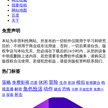
网址收藏
我要投稿
网站地图
百度
关于
免责声明
本站为非营利性网站。所发布的一切软件仅限用于学习和研究
目的，不得用于商业或非法用途，否则，一切后果请自负。版
权争议与本站无关。您必须在下载后的24小时内，从您的设备
中彻底删除上述内容。若您需要非免费软件或服务，请购买正
版授权合法使用。若侵犯您权益，请提供版权资料联系我们。
热门标签
冒险
休闲
策略
免费影视
模拟
生存
电
恋爱
影游
影视聚合
角色扮演
动作
恐怖
视直播
解密
建造
卡牌
免费小
开放世界
射击
说
探索