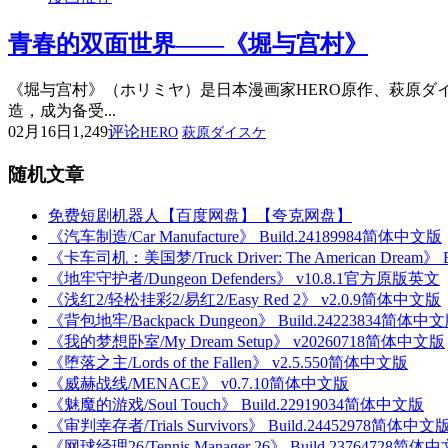
青春的双面世界——《堀与宫村》
《堀与宫村》（ホリミヤ）是日本漫画家HERO原作、萩原ダ
造，成为备受...
02月16日
1,249
评论
HERO
萩原ダイスケ
随机文章
免费短剧机器人【百度网盘】【夸克网盘】
《汽车制造/Car Manufacture》 Build.24189984简体中文版
《卡车司机：美国梦/Truck Driver: The American Dream》
《地牢守护者/Dungeon Defenders》 v10.8.1官方原版英文
《浅红2/轻松挂彩2/易红2/Easy Red 2》 v2.0.9简体中文版
《背包地牢/Backpack Dungeon》 Build.24223834简体中
《我的梦想卧室/My Dream Setup》 v20260718简体中文版
《堕落之主/Lords of the Fallen》 v2.5.550简体中文版
《威赫战线/MENACE》 v0.7.10简体中文版
《魅魔的游戏/Soul Touch》 Build.22919034简体中文版
《审判幸存者/Trials Survivors》 Build.24452978简体中文
《网球经理26/Tennis Manager 26》 Build.23764728简体