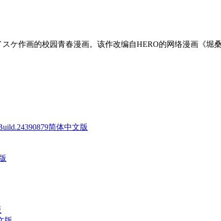
イスケ作画的校园青春漫画。该作改编自HERO的网络漫画《堀
 Build.24390879简体中文版
文版
版
中文版