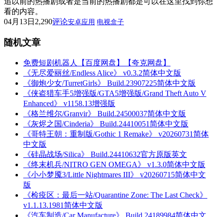
追以前的热播剧或者是当前的热播剧都是可以在这里找到你想
看的内容。
04月13日
2,290
评论
安卓应用
电视盒子
随机文章
免费短剧机器人【百度网盘】【夸克网盘】
《无尽爱丽丝/Endless Alice》 v0.3.2简体中文版
《御炮少女/TurretGirls》 Build.23907225简体中文版
《侠盗猎车手5增强版/GTA5增强版/Grand Theft Auto V
Enhanced》 v1158.13增强版
《格兰维尔/Granvir》 Build.24500037简体中文版
《灰烬之国/Cinderia》 Build.24410051简体中文版
《哥特王朝：重制版/Gothic 1 Remake》 v20260731简体
中文版
《硅晶战场/Silica》 Build.24410632官方原版英文
《终末机兵/NITRO GEN OMEGA》 v1.3.0简体中文版
《小小梦魇3/Little Nightmares III》 v20260715简体中文
版
《检疫区：最后一站/Quarantine Zone: The Last Check》
v1.1.13.1981简体中文版
《汽车制造/Car Manufacture》 Build.24189984简体中文