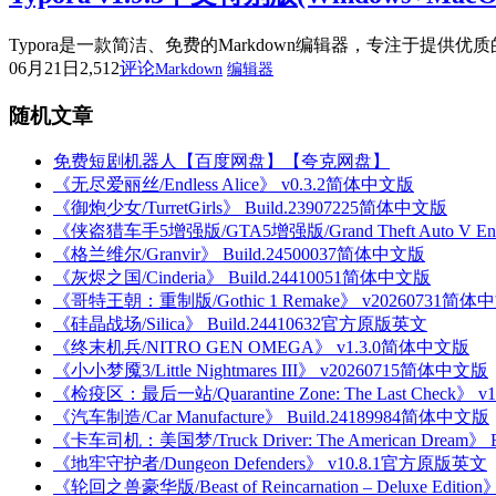
Typora是一款简洁、免费的Markdown编辑器，专注于提供优
06月21日
2,512
评论
Markdown
编辑器
随机文章
免费短剧机器人【百度网盘】【夸克网盘】
《无尽爱丽丝/Endless Alice》 v0.3.2简体中文版
《御炮少女/TurretGirls》 Build.23907225简体中文版
《侠盗猎车手5增强版/GTA5增强版/Grand Theft Auto V Enh
《格兰维尔/Granvir》 Build.24500037简体中文版
《灰烬之国/Cinderia》 Build.24410051简体中文版
《哥特王朝：重制版/Gothic 1 Remake》 v20260731简体
《硅晶战场/Silica》 Build.24410632官方原版英文
《终末机兵/NITRO GEN OMEGA》 v1.3.0简体中文版
《小小梦魇3/Little Nightmares III》 v20260715简体中文版
《检疫区：最后一站/Quarantine Zone: The Last Check》 
《汽车制造/Car Manufacture》 Build.24189984简体中文版
《卡车司机：美国梦/Truck Driver: The American Dream》
《地牢守护者/Dungeon Defenders》 v10.8.1官方原版英文
《轮回之兽豪华版/Beast of Reincarnation – Deluxe Editi