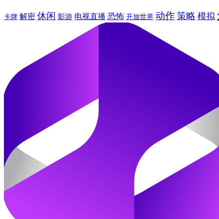
动作
休闲
策略
模拟
恐怖
解密
电视直播
卡牌
影游
开放世界