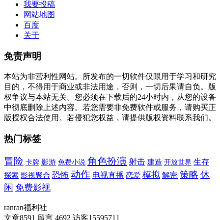
我要投稿
网站地图
百度
关于
免责声明
本站为非营利性网站。所发布的一切软件仅限用于学习和研究
目的，不得用于商业或非法用途，否则，一切后果请自负。版
权争议与本站无关。您必须在下载后的24小时内，从您的设备
中彻底删除上述内容。若您需要非免费软件或服务，请购买正
版授权合法使用。若侵犯您权益，请提供版权资料联系我们。
热门标签
冒险
角色扮演
射击
建造
生存
卡牌
影游
免费小说
开放世界
动作
休
模拟
策略
恐怖
电视直播
解密
探索
影视聚合
恋爱
闲
免费影视
ranran福利社
文章
8591
留言
4692
访客
15595711