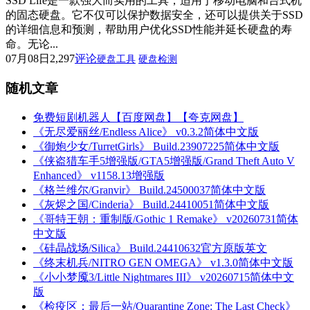
SSD Life是一款强大而实用的工具，适用于移动电脑和台式机
的固态硬盘。它不仅可以保护数据安全，还可以提供关于SSD
的详细信息和预测，帮助用户优化SSD性能并延长硬盘的寿
命。无论...
07月08日
2,297
评论
硬盘工具
硬盘检测
随机文章
免费短剧机器人【百度网盘】【夸克网盘】
《无尽爱丽丝/Endless Alice》 v0.3.2简体中文版
《御炮少女/TurretGirls》 Build.23907225简体中文版
《侠盗猎车手5增强版/GTA5增强版/Grand Theft Auto V
Enhanced》 v1158.13增强版
《格兰维尔/Granvir》 Build.24500037简体中文版
《灰烬之国/Cinderia》 Build.24410051简体中文版
《哥特王朝：重制版/Gothic 1 Remake》 v20260731简体
中文版
《硅晶战场/Silica》 Build.24410632官方原版英文
《终末机兵/NITRO GEN OMEGA》 v1.3.0简体中文版
《小小梦魇3/Little Nightmares III》 v20260715简体中文
版
《检疫区：最后一站/Quarantine Zone: The Last Check》