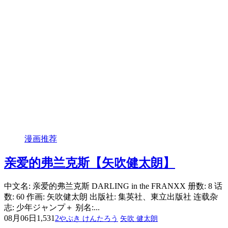
漫画推荐
亲爱的弗兰克斯【矢吹健太朗】
中文名: 亲爱的弗兰克斯 DARLING in the FRANXX 册数: 8 话
数: 60 作画: 矢吹健太朗 出版社: 集英社、東立出版社 连载杂
志: 少年ジャンプ＋ 别名:...
08月06日
1,531
2
やぶき けんたろう
矢吹 健太朗