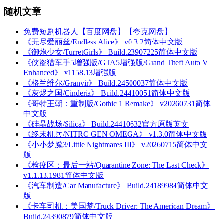
随机文章
免费短剧机器人【百度网盘】【夸克网盘】
《无尽爱丽丝/Endless Alice》 v0.3.2简体中文版
《御炮少女/TurretGirls》 Build.23907225简体中文版
《侠盗猎车手5增强版/GTA5增强版/Grand Theft Auto V
Enhanced》 v1158.13增强版
《格兰维尔/Granvir》 Build.24500037简体中文版
《灰烬之国/Cinderia》 Build.24410051简体中文版
《哥特王朝：重制版/Gothic 1 Remake》 v20260731简体
中文版
《硅晶战场/Silica》 Build.24410632官方原版英文
《终末机兵/NITRO GEN OMEGA》 v1.3.0简体中文版
《小小梦魇3/Little Nightmares III》 v20260715简体中文
版
《检疫区：最后一站/Quarantine Zone: The Last Check》
v1.1.13.1981简体中文版
《汽车制造/Car Manufacture》 Build.24189984简体中文
版
《卡车司机：美国梦/Truck Driver: The American Dream》
Build.24390879简体中文版