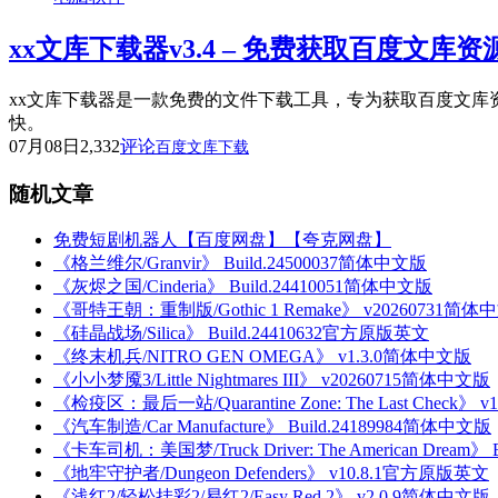
xx文库下载器v3.4 – 免费获取百度文
xx文库下载器是一款免费的文件下载工具，专为获取百度文库
快。
07月08日
2,332
评论
百度文库下载
随机文章
免费短剧机器人【百度网盘】【夸克网盘】
《格兰维尔/Granvir》 Build.24500037简体中文版
《灰烬之国/Cinderia》 Build.24410051简体中文版
《哥特王朝：重制版/Gothic 1 Remake》 v20260731简体
《硅晶战场/Silica》 Build.24410632官方原版英文
《终末机兵/NITRO GEN OMEGA》 v1.3.0简体中文版
《小小梦魇3/Little Nightmares III》 v20260715简体中文版
《检疫区：最后一站/Quarantine Zone: The Last Check》 
《汽车制造/Car Manufacture》 Build.24189984简体中文版
《卡车司机：美国梦/Truck Driver: The American Dream》
《地牢守护者/Dungeon Defenders》 v10.8.1官方原版英文
《浅红2/轻松挂彩2/易红2/Easy Red 2》 v2.0.9简体中文版