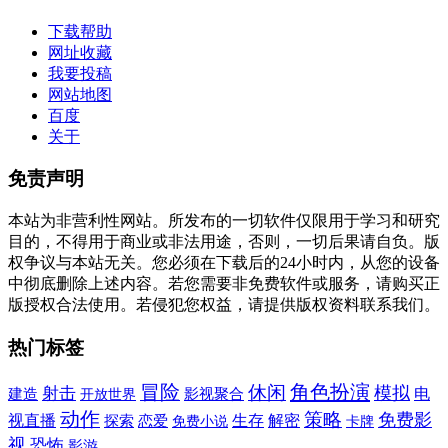
下载帮助
网址收藏
我要投稿
网站地图
百度
关于
免责声明
本站为非营利性网站。所发布的一切软件仅限用于学习和研究
目的，不得用于商业或非法用途，否则，一切后果请自负。版
权争议与本站无关。您必须在下载后的24小时内，从您的设备
中彻底删除上述内容。若您需要非免费软件或服务，请购买正
版授权合法使用。若侵犯您权益，请提供版权资料联系我们。
热门标签
冒险
角色扮演
休闲
模拟
射击
建造
电
影视聚合
开放世界
动作
策略
免费影
视直播
生存
解密
探索
恋爱
免费小说
卡牌
视
恐怖
影游