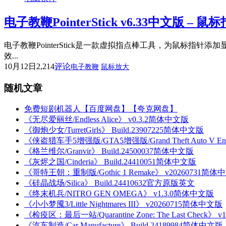
电子教鞭PointerStick v6.33中文版 
电子教鞭PointerStick是一款虚拟指点棒工具，为鼠
效...
10月12日
2,214
评论
电子教鞭
鼠标放大
随机文章
免费短剧机器人【百度网盘】【夸克网盘】
《无尽爱丽丝/Endless Alice》 v0.3.2简体中文版
《御炮少女/TurretGirls》 Build.23907225简体中文版
《侠盗猎车手5增强版/GTA5增强版/Grand Theft Auto V Enh
《格兰维尔/Granvir》 Build.24500037简体中文版
《灰烬之国/Cinderia》 Build.24410051简体中文版
《哥特王朝：重制版/Gothic 1 Remake》 v20260731简体
《硅晶战场/Silica》 Build.24410632官方原版英文
《终末机兵/NITRO GEN OMEGA》 v1.3.0简体中文版
《小小梦魇3/Little Nightmares III》 v20260715简体中文版
《检疫区：最后一站/Quarantine Zone: The Last Check》 
《汽车制造/Car Manufacture》 Build.24189984简体中文版