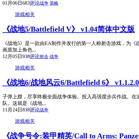
01月06日
683
评论
战争
策略
游戏相关
《战地5/Battlefield V》 v1.04简体中文版
《战地5》是一款由EA制作并发行的第一人称射击游戏，为
画质加上角色...
12月05日
938
评论
射击
战争
游戏相关
《战地6/战地风云6/Battlefield 6》 v1.1
子弹上膛，尽享终极全面战争体验。投入高强度步兵作战。在
队。这就是《战地...
11月24日
838
评论
战争
游戏相关
《战争号令:装甲精英/Call to Arms: Panzer