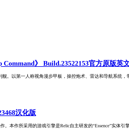
ommand》 Build.23522153官方原版英
列舰。以第一人称视角漫步甲板，操控炮术、雷达和导航系统，
0.23468汉化版
作。本作所采用的游戏引擎是Relic自主研发的“Essence”实体引