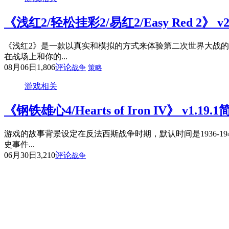
《浅红2/轻松挂彩2/易红2/Easy Red 2》 v
《浅红2》是一款以真实和模拟的方式来体验第二次世界大战
在战场上和你的...
08月06日
1,806
评论
战争
策略
游戏相关
《钢铁雄心4/Hearts of Iron IV》 v1.1
游戏的故事背景设定在反法西斯战争时期，默认时间是1936-
史事件...
06月30日
3,210
评论
战争